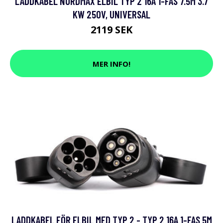
LADDKABEL NORDMAX ELBIL TYP 2 16A 1-FAS 7.5M 3.7
KW 250V, UNIVERSAL
2119 SEK
MER INFO!
LADDKABEL FÖR ELBIL MED TYP 2 - TYP 2 16A 1-FAS 5M