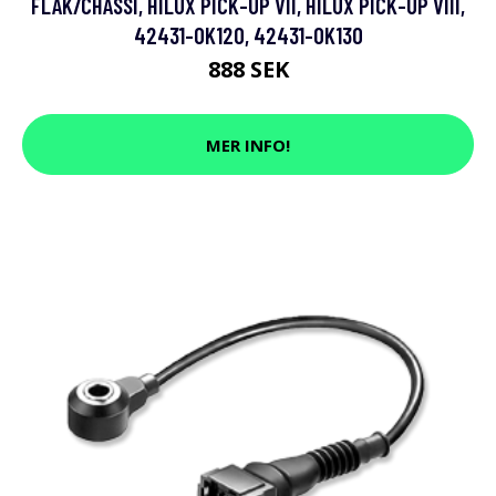
FLAK/CHASSI, HILUX PICK-UP VII, HILUX PICK-UP VIII,
42431-0K120, 42431-0K130
888 SEK
MER INFO!