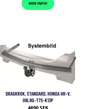
MER INFO!
DRAGKROK, STANDARD, HONDA HR-V,
08L90-T7S-K13P
4690 SEK