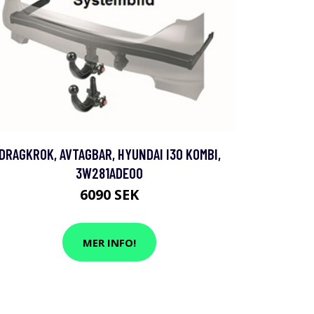
DRAGKROK, AVTAGBAR, HYUNDAI I30 KOMBI,
3W281ADE00
6090 SEK
MER INFO!