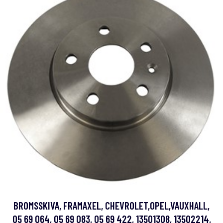
BROMSSKIVA, FRAMAXEL, CHEVROLET,OPEL,VAUXHALL,
05 69 064, 05 69 083, 05 69 422, 13501308, 13502214,