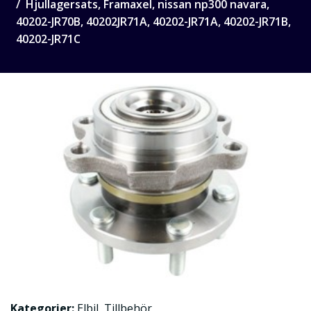
Hjullagersats, Framaxel, nissan np300 navara,
40202-JR70B, 40202JR71A, 40202-JR71A, 40202-JR71B,
40202-JR71C
Kategorier:
Elbil
,
Tillbehör