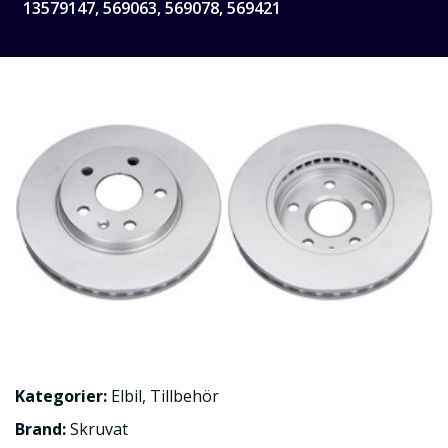
13579147, 569063, 569078, 569421
Kategorier:
Elbil
,
Tillbehör
Brand:
Skruvat