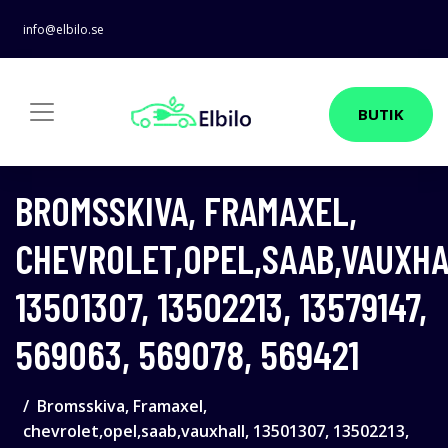
info@elbilo.se
BUTIK
BROMSSKIVA, FRAMAXEL,
CHEVROLET,OPEL,SAAB,VAUXHA
13501307, 13502213, 13579147,
569063, 569078, 569421
Bromsskiva, Framaxel,
chevrolet,opel,saab,vauxhall, 13501307, 13502213,