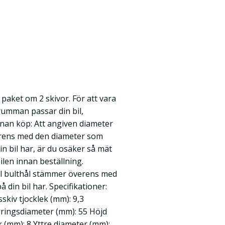
r paket om 2 skivor. För att vara
rumman passar din bil,
innan köp: Att angiven diameter
rens med den diameter som
 bil har, är du osäker så mät
en innan beställning.
tal bulthål stämmer överens med
 din bil har. Specifikationer:
skiv tjocklek (mm): 9,3
eringsdiameter (mm): 55 Höjd
 (mm): 8 Yttre diameter (mm):