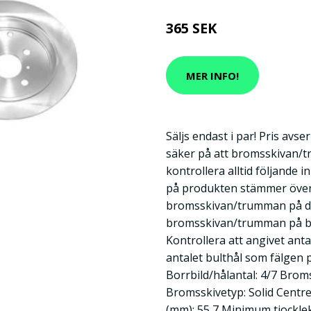
365 SEK
MER INFO!
Säljs endast i par! Pris avse
säker på att bromsskivan/t
kontrollera alltid följande 
på produkten stämmer öve
bromsskivan/trumman på din
bromsskivan/trumman på bil
Kontrollera att angivet an
antalet bulthål som fälgen på
Borrbild/hålantal: 4/7 Broms
Bromsskivetyp: Solid Centr
(mm): 55,7 Minimum tjocklek