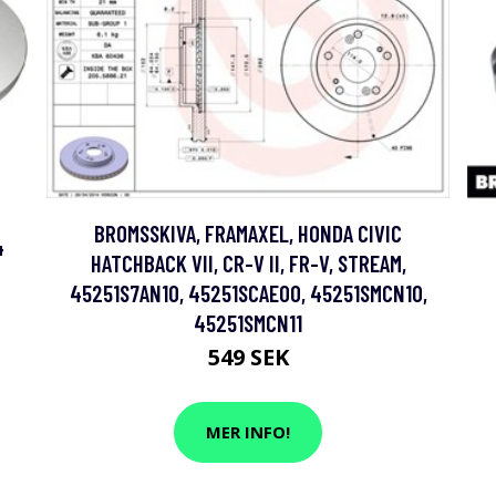
BROMSSKIVA, FRAMAXEL, HONDA CIVIC
4
HATCHBACK VII, CR-V II, FR-V, STREAM,
45251S7AN10, 45251SCAE00, 45251SMCN10,
45251SMCN11
549 SEK
MER INFO!