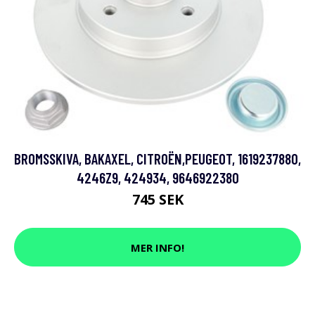
BROMSSKIVA, BAKAXEL, CITROËN,PEUGEOT, 1619237880,
4246Z9, 424934, 9646922380
745 SEK
MER INFO!