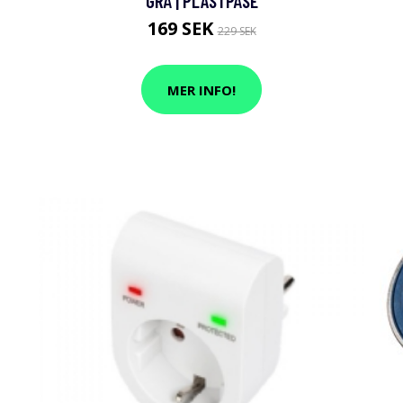
GRÅ | PLASTPÅSE
169 SEK
229 SEK
MER INFO!