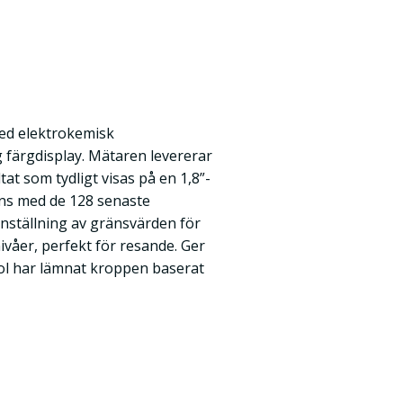
ed elektrokemisk
g färgdisplay. Mätaren levererar
ltat som tydligt visas på en 1,8”-
ans med de 128 senaste
inställning av gränsvärden för
våer, perfekt för resande. Ger
hol har lämnat kroppen baserat