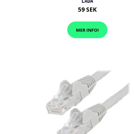
LÅDA
59 SEK
MER INFO!