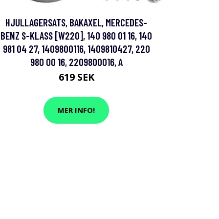
HJULLAGERSATS, BAKAXEL, MERCEDES-
BENZ S-KLASS [W220], 140 980 01 16, 140
981 04 27, 1409800116, 1409810427, 220
980 00 16, 2209800016, A
619 SEK
MER INFO!