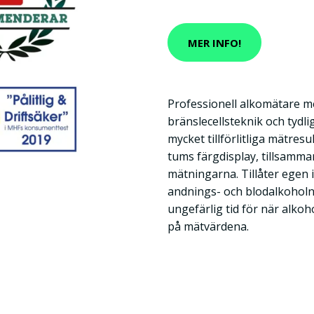
MER INFO!
Professionell alkomätare m
bränslecellsteknik och tydli
mycket tillförlitliga mätresu
tums färgdisplay, tillsamm
mätningarna. Tillåter egen 
andnings- och blodalkoholni
ungefärlig tid för när alko
på mätvärdena.