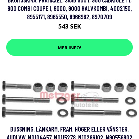
900 COMBI COUPE I, 9000, 9000 HALVKOMBI, 4002150,
8955171, 8965550, 8966962, 8970709
543 SEK
MER INFO!
BUSSNING, LÄNKARM, FRAM, HÖGER ELLER VÄNSTER,
AUDI,VW, N0104457, N0115278, N10286102, N90556902