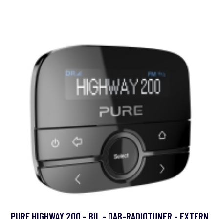
PURE HIGHWAY 200 - BIL - DAB-RADIOTUNER - EXTERN