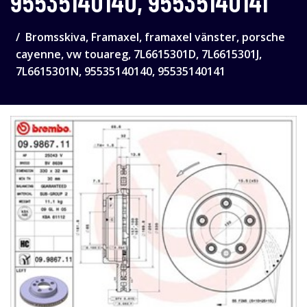
95535140140, 95535140141
Bromsskiva, Framaxel, framaxel vänster, porsche
cayenne, vw touareg, 7L6615301D, 7L6615301J,
7L6615301N, 95535140140, 95535140141