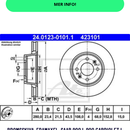
MER INFO!
BROMSSKIVA, FRAMAXEL, SAAB 900 I, 900 CABRIOLET I,