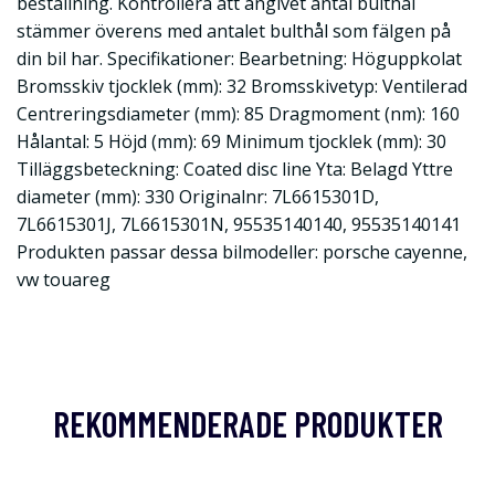
beställning. Kontrollera att angivet antal bulthål
stämmer överens med antalet bulthål som fälgen på
din bil har. Specifikationer: Bearbetning: Höguppkolat
Bromsskiv tjocklek (mm): 32 Bromsskivetyp: Ventilerad
Centreringsdiameter (mm): 85 Dragmoment (nm): 160
Hålantal: 5 Höjd (mm): 69 Minimum tjocklek (mm): 30
Tilläggsbeteckning: Coated disc line Yta: Belagd Yttre
diameter (mm): 330 Originalnr: 7L6615301D,
7L6615301J, 7L6615301N, 95535140140, 95535140141
Produkten passar dessa bilmodeller: porsche cayenne,
vw touareg
REKOMMENDERADE PRODUKTER